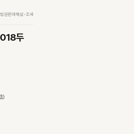
법원판례해설-조세
2018두
크
)