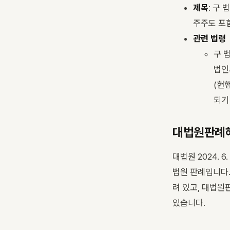
제목
: 구
주주도 포
관련 법령
구 법
법인세
(현행
되기 
대법원판례해
대법원 2024. 
법원 판례입니다.
려 있고, 대법원
있습니다.