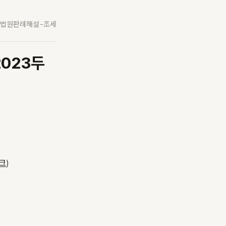
법원판례해설-조세
2023두
크
)