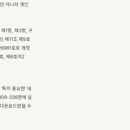
뿐만 아니라 개인
 제1항, 제3항, 구
) 제11조 제9호
제26981호로 개정
8호, 제8호의2
 ‘특히 중요한’ 대
09-336면에 실
 다운로드받을 수